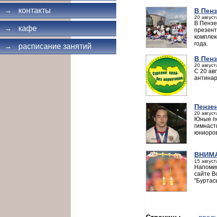
контакты
В Пен
→
20 август
В Пензе
кафе
→
презент
комплек
года.
расписание занятий
→
В Пенз
20 август
С 20 ав
антинар
Пензе
20 август
Юные пе
гимнаст
юниоров
ВНИМА
15 август
Напомин
сайте В
"Буртас
Страницы
← пред