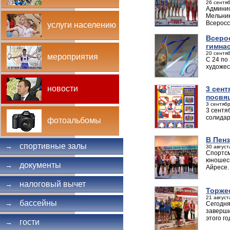
26 сентяб
Админис
Мельник
Всеросс
услуги населению
Всеро
гимна
20 сентяб
мероприятия
С 24 по
художес
новости
3 сент
посвя
3 сентябр
3 сентя
солидар
фотоальбомы
В Пен
спортивные залы
→
30 август
Спортсм
юношеск
документы
→
Айресе.
налоговый вычет
→
Торже
21 август
бассейны
→
Сегодня
заверши
этого г
гости
→