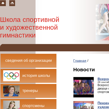
Школа спортивной
и художественной
гимнастики
сведения об организации
Главная
/
Новости
история школы
Всеро
26 сентяб
Всеросс
дворце 
тренеры
спортсм
Пензе
спортсмены
худож