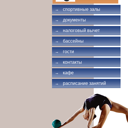
спортивные залы
→
документы
→
налоговый вычет
→
бассейны
→
гости
→
контакты
→
кафе
→
расписание занятий
→