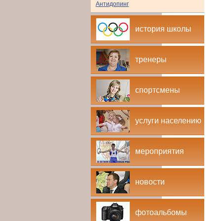
Антидопинг
история школы
тренеры
спортсмены
услуги населению
мероприятия
новости
фотоальбомы