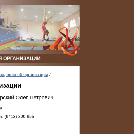
Я ОРГАНИЗАЦИИ
ведения об организации
/
низации
рский Олег Петрович
р
: (8412) 200-855